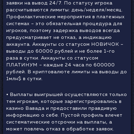
заявки на вывод 24/7. По статусу игрока
рассчитываются лимиты: день/неделя/месяц.
Профилактические мероприятия в платежных
системах – это обязательная процедура для
игроков, поэтому задержка выводов всегда
предусматривает не отказ, а индикацию
аккаунта. Аккаунты со статусом НОВИЧОК –
выводы до 60000 рублей и не более 1-го
раза в сутки. Аккаунты со статусом
ПЛАТИНУМ – каждые 24 часа по 600000
рублей. В криптовалюте лимиты на выводы до
1млн$ в сутки.
⦁ Выплаты выигрышей осуществляются только
тем игрокам, которые зарегистрировались в
казино Вавада и предоставили правдивую
информацию о себе. Пустой профиль влечет
систематические отсрочки на выплаты, а
может повлечь отказ в обработке заявок.