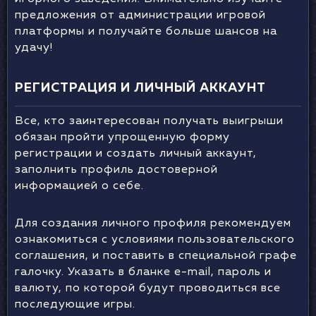
предложения от администрации игровой
платформы и получайте больше шансов на
удачу!
РЕГИСТРАЦИЯ И ЛИЧНЫЙ АККАУНТ
Все, кто заинтересован получать выигрыши
обязан пройти упрощенную форму
регистрации и создать личный аккаунт,
заполнить профиль достоверной
информацией о себе.
Для создания личного профиля рекомендуем
ознакомиться с условиями пользовательского
соглашения, и поставить в специальной графе
галочку. Указать в бланке e-mail, пароль и
валюту, по которой будут проводиться все
последующие игры.