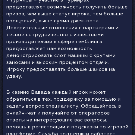
⦁ Турниры – участие в турнирах
предоставляет возможность получить больше
призов, чем выше статус игрока, тем больше
поощрений, выше сумма джек-пота.
Доверительные отношения с партнерами и
тесное сотрудничество с известными
производителями в сфере гемблинга
предоставляет нам возможность
демонстрировать слот машины с крутыми
заносами и высоким процентом отдачи.
Игроку предоставлять больше шансов на
удачу.
В казино Вавада каждый игрок может
обратиться в тех. поддержку за помощью и
задать вопрос специалисту. Обращайтесь в
онлайн-чат и получайте от операторов
ответы на интересующие вас вопросы,
помощь в регистрации и подсказки по игровой
платформе. Служба поддержки работает