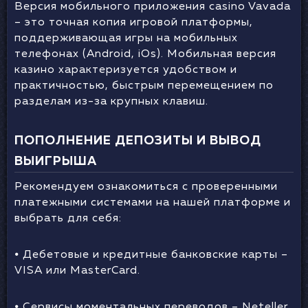
Версия мобильного приложения casino Vavada
– это точная копия игровой платформы,
поддерживающая игры на мобильных
телефонах (Android, iOs). Мобильная версия
казино характеризуется удобством и
практичностью, быстрым перемещением по
разделам из-за крупных клавиш.
ПОПОЛНЕНИЕ ДЕПОЗИТЫ И ВЫВОД
ВЫИГРЫША
Рекомендуем ознакомиться с проверенными
платежными системами на нашей платформе и
выбрать для себя:
⦁ Дебетовые и кредитные банковские карты –
VISA или MasterCard.
⦁ Сервисы моментальных переводов – Neteller