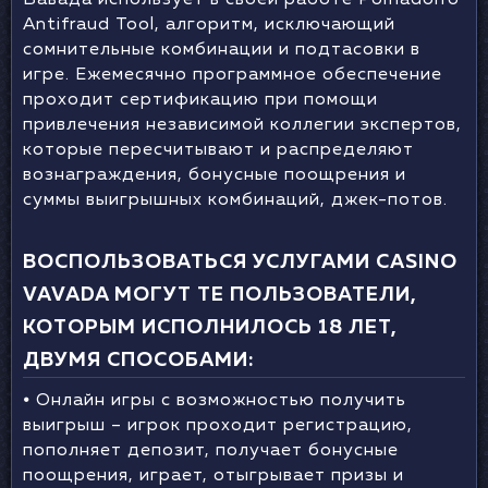
Вавада использует в своей работе Pomadorro
Antifraud Tool, алгоритм, исключающий
сомнительные комбинации и подтасовки в
игре. Ежемесячно программное обеспечение
проходит сертификацию при помощи
привлечения независимой коллегии экспертов,
которые пересчитывают и распределяют
вознаграждения, бонусные поощрения и
суммы выигрышных комбинаций, джек-потов.
ВОСПОЛЬЗОВАТЬСЯ УСЛУГАМИ CASINO
VAVADA МОГУТ ТЕ ПОЛЬЗОВАТЕЛИ,
КОТОРЫМ ИСПОЛНИЛОСЬ 18 ЛЕТ,
ДВУМЯ СПОСОБАМИ:
⦁ Онлайн игры с возможностью получить
выигрыш – игрок проходит регистрацию,
пополняет депозит, получает бонусные
поощрения, играет, отыгрывает призы и