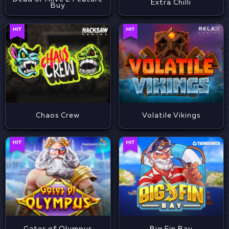
Extra Chilli
Buy
Chaos Crew
Volatile Vikings
Gates of Olympus
Big Fin Bay