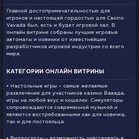
Главной достопримечательностью для
игроков и настоящей гордостью для Casino
Vavada был, есть и будет игровой зал. В
онлайн витрине собраны лучшие игровые
автоматы и новинки от известнейших
разработчиков игровой индустрии со всего
мира.
КАТЕГОРИИ ОНЛАЙН ВИТРИНЫ
⦁ Настольные игры – самые желаемые
развлечения для участников казино Вавада,
игры на любой вкус и кошелек. Симуляторы
сопровождаются современной музыкой и
являются востребованными как для новичка,
так и для постояльца.
⦁ Видеослоты – возможность участвовать в