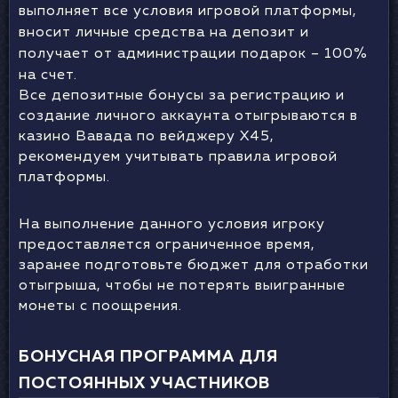
выполняет все условия игровой платформы,
вносит личные средства на депозит и
получает от администрации подарок – 100%
на счет.
Все депозитные бонусы за регистрацию и
создание личного аккаунта отыгрываются в
казино Вавада по вейджеру Х45,
рекомендуем учитывать правила игровой
платформы.
На выполнение данного условия игроку
предоставляется ограниченное время,
заранее подготовьте бюджет для отработки
отыгрыша, чтобы не потерять выигранные
монеты с поощрения.
БОНУСНАЯ ПРОГРАММА ДЛЯ
ПОСТОЯННЫХ УЧАСТНИКОВ